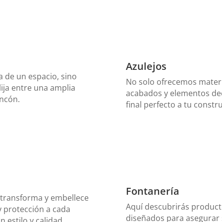
Azulejos
a de un espacio, sino
No solo ofrecemos materi
lija entre una amplia
acabados y elementos dec
incón.
final perfecto a tu constr
Fontanería
e transforma y embellece
Aquí descubrirás product
y protección a cada
diseñados para asegurar s
 estilo y calidad.