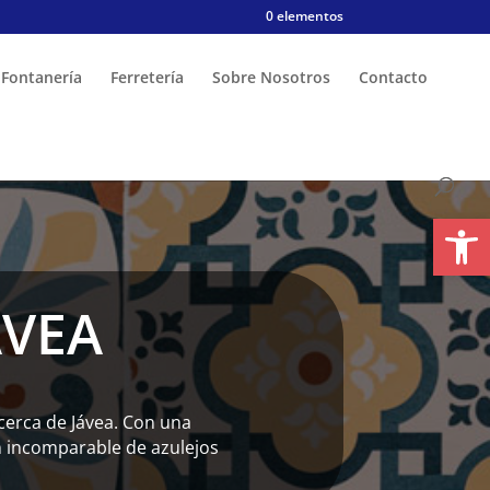
0 elementos
Fontanería
Ferretería
Sobre Nosotros
Contacto
Abrir
ÁVEA
 cerca de Jávea. Con una
ón incomparable de azulejos