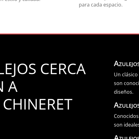
para cada espacio.
Azulejo
LEJOS CERCA
Un clásico
N A
son conoci
diseños.
 CHINERET
Azulejo
Conocidos
son ideale
Azulejo