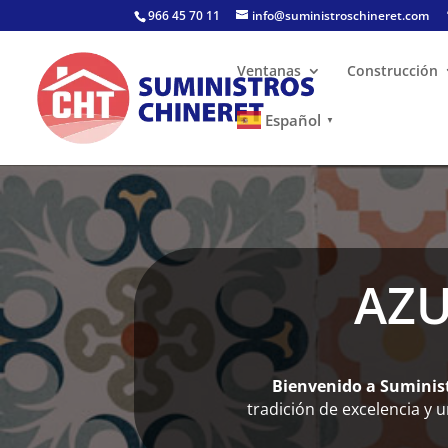
Skip
966 45 70 11
info@suministroschineret.com
to
content
Ventanas
Construcción
Español
▼
AZU
Bienvenido a Suminis
tradición de excelencia y 