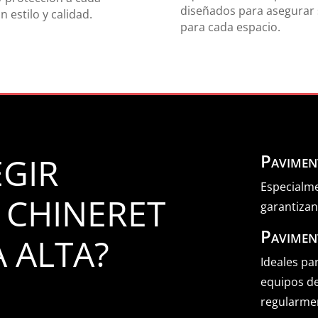
diseñados para asegurar s
 estilo y calidad.
para cada espacio.
Pavimen
EGIR
Especialm
 CHINERET
garantizan
Paviment
 ALTA?
Ideales pa
equipos d
regularme