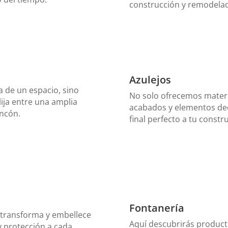
construcción y remodelac
Azulejos
a de un espacio, sino
No solo ofrecemos materi
lija entre una amplia
acabados y elementos dec
incón.
final perfecto a tu constr
Fontanería
e transforma y embellece
Aquí descubrirás product
y protección a cada