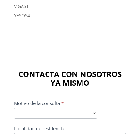
productos
1
VIGAS
1
producto
4
YESOS
4
productos
CONTACTA CON NOSOTROS
YA MISMO
CONTACTO
Motivo de la consulta
*
PRINCIPAL
Localidad de residencia