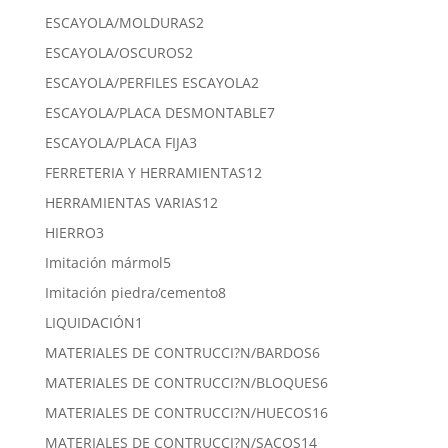
productos
2
ESCAYOLA/MOLDURAS
2
productos
2
ESCAYOLA/OSCUROS
2
productos
2
ESCAYOLA/PERFILES ESCAYOLA
2
productos
7
ESCAYOLA/PLACA DESMONTABLE
7
productos
3
ESCAYOLA/PLACA FIJA
3
productos
12
FERRETERIA Y HERRAMIENTAS
12
productos
12
HERRAMIENTAS VARIAS
12
productos
3
HIERRO
3
productos
5
Imitación mármol
5
productos
8
Imitación piedra/cemento
8
productos
1
LIQUIDACIÓN
1
producto
6
MATERIALES DE CONTRUCCI?N/BARDOS
6
productos
6
MATERIALES DE CONTRUCCI?N/BLOQUES
6
productos
16
MATERIALES DE CONTRUCCI?N/HUECOS
16
productos
14
MATERIALES DE CONTRUCCI?N/SACOS
14