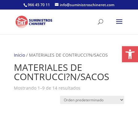
Skip
966 45 70 11
info@suministroschineret.com
to
content
Abrir
Inicio
/ MATERIALES DE CONTRUCCI?N/SACOS
MATERIALES DE
CONTRUCCI?N/SACOS
Mostrando 1–9 de 14 resultados