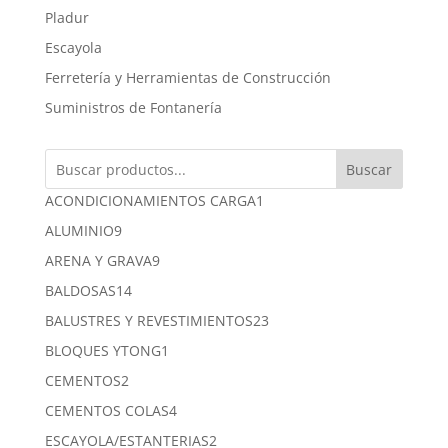
Pladur
Escayola
Ferretería y Herramientas de Construcción
Suministros de Fontanería
Buscar
1
ACONDICIONAMIENTOS CARGA
1
producto
9
ALUMINIO
9
productos
9
ARENA Y GRAVA
9
productos
14
BALDOSAS
14
productos
23
BALUSTRES Y REVESTIMIENTOS
23
productos
1
BLOQUES YTONG
1
producto
2
CEMENTOS
2
productos
4
CEMENTOS COLAS
4
productos
2
ESCAYOLA/ESTANTERIAS
2