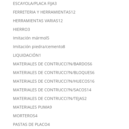
productos
3
ESCAYOLA/PLACA FIJA
3
productos
12
FERRETERIA Y HERRAMIENTAS
12
productos
12
HERRAMIENTAS VARIAS
12
productos
3
HIERRO
3
productos
5
Imitación mármol
5
productos
8
Imitación piedra/cemento
8
productos
1
LIQUIDACIÓN
1
producto
6
MATERIALES DE CONTRUCCI?N/BARDOS
6
productos
6
MATERIALES DE CONTRUCCI?N/BLOQUES
6
productos
16
MATERIALES DE CONTRUCCI?N/HUECOS
16
productos
14
MATERIALES DE CONTRUCCI?N/SACOS
14
productos
2
MATERIALES DE CONTRUCCI?N/TEJAS
2
productos
9
MATERIALES PUMA
9
productos
4
MORTEROS
4
productos
4
PASTAS DE PLACO
4