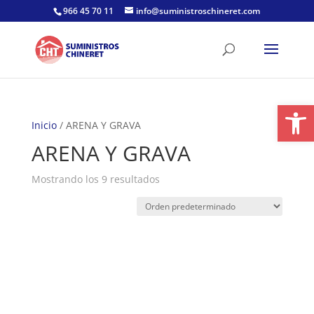
Skip
966 45 70 11
info@suministroschineret.com
to
content
Abrir
Inicio
/ ARENA Y GRAVA
ARENA Y GRAVA
Mostrando los 9 resultados