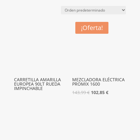
¡Oferta!
CARRETILLA AMARILLA
MEZCLADORA ELÉCTRICA
EUROPEA 90LT RUEDA
PROMIX 1600
IMPINCHABLE
El
El
143,99
€
102,85
€
precio
precio
original
actual
era:
es:
143,99 €.
102,85 €.