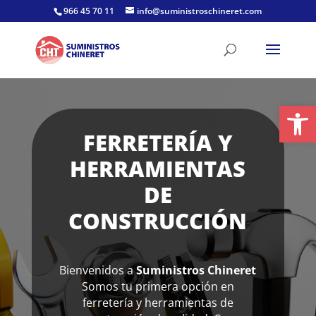
Skip
966 45 70 11
info@suministroschineret.com
to
content
Abrir
FERRETERÍA Y
HERRAMIENTAS
DE
CONSTRUCCIÓN
Bienvenidos a
Suministros Chineret
Somos tu primera opción en
ferretería y herramientas de