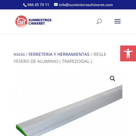
Skip
966 45 70 11
info@suministroschineret.com
to
content
Abrir
Inicio
/
FERRETERIA Y HERRAMIENTAS
/ REGLE
YESERO DE ALUMINIO ( TRAPEZOIDAL )