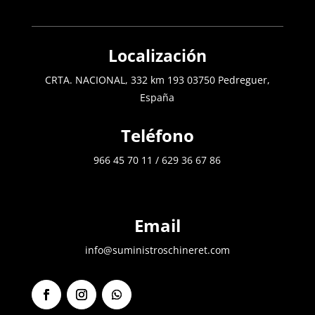
Localización
CRTA. NACIONAL, 332 km 193 03750 Pedreguer,
España
Teléfono
966 45 70 11
/
629 36 67 86
Email
info@suministroschineret.com
F
I
S