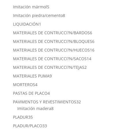
productos
5
Imitación mármol
5
productos
8
Imitación piedra/cemento
8
productos
1
LIQUIDACIÓN
1
producto
6
MATERIALES DE CONTRUCCI?N/BARDOS
6
productos
6
MATERIALES DE CONTRUCCI?N/BLOQUES
6
productos
16
MATERIALES DE CONTRUCCI?N/HUECOS
16
productos
14
MATERIALES DE CONTRUCCI?N/SACOS
14
productos
2
MATERIALES DE CONTRUCCI?N/TEJAS
2
productos
9
MATERIALES PUMA
9
productos
4
MORTEROS
4
productos
4
PASTAS DE PLACO
4
productos
32
PAVIMENTOS Y REVESTIMIENTOS
32
8
productos
Imitación madera
8
productos
35
PLADUR
35
productos
33
PLADUR/PLACO
33