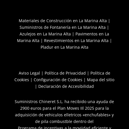
a
n
e
c
s
g
e
t
u
b
a
i
Materiales de Construcción en La Marina Alta
|
o
g
r
Suministros de Fontanería en La Marina Alta
|
o
r
k
a
Azulejos en La Marina Alta
|
Pavimentos en La
m
Marina Alta
|
Revestimientos en La Marina Alta
|
Pladur en La Marina Alta
Aviso Legal
|
Política de Privacidad
|
Política de
Cookies
|
Configuración de Cookies
|
Mapa del sitio
|
Declaración de Accesibilidad
Suministros Chineret S.L. ha recibido una ayuda de
2900 euros para el Plan Moves IIl 2025 para la
adquisición de vehiculos elletricos «enchufables» y
de pila combustble dentro del
Programa de incentivas a la moviidad eficiente y