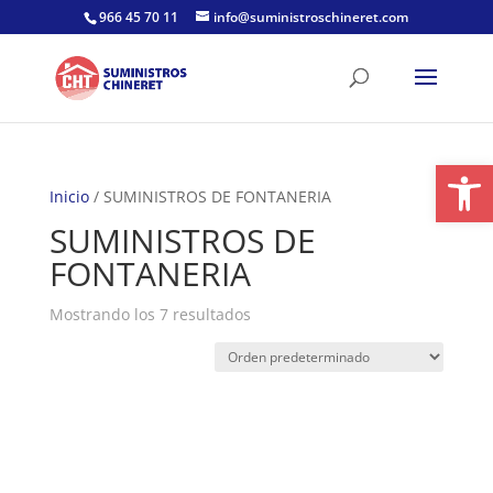
Skip
966 45 70 11
info@suministroschineret.com
to
content
Abrir
Inicio
/ SUMINISTROS DE FONTANERIA
SUMINISTROS DE
FONTANERIA
Mostrando los 7 resultados