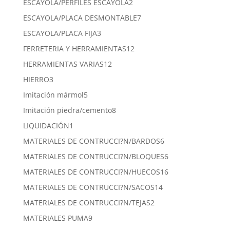
2
ESCAYOLA/PERFILES ESCAYOLA
2
productos
7
ESCAYOLA/PLACA DESMONTABLE
7
productos
3
ESCAYOLA/PLACA FIJA
3
productos
12
FERRETERIA Y HERRAMIENTAS
12
productos
12
HERRAMIENTAS VARIAS
12
productos
3
HIERRO
3
productos
5
Imitación mármol
5
productos
8
Imitación piedra/cemento
8
productos
1
LIQUIDACIÓN
1
producto
6
MATERIALES DE CONTRUCCI?N/BARDOS
6
productos
6
MATERIALES DE CONTRUCCI?N/BLOQUES
6
productos
16
MATERIALES DE CONTRUCCI?N/HUECOS
16
productos
14
MATERIALES DE CONTRUCCI?N/SACOS
14
productos
2
MATERIALES DE CONTRUCCI?N/TEJAS
2
productos
9
MATERIALES PUMA
9
productos