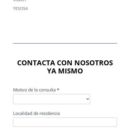
producto
4
YESOS
4
productos
CONTACTA CON NOSOTROS
YA MISMO
CONTACTO
Motivo de la consulta
*
PRINCIPAL
Localidad de residencia