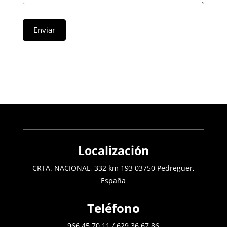
Enviar
Localización
CRTA. NACIONAL, 332 km 193 03750 Pedreguer,
España
Teléfono
966 45 70 11
/
629 36 67 86