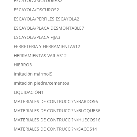
2
ESCAYOLA/MOLDURAS
2
productos
2
ESCAYOLA/OSCUROS
2
productos
2
ESCAYOLA/PERFILES ESCAYOLA
2
productos
7
ESCAYOLA/PLACA DESMONTABLE
7
productos
3
ESCAYOLA/PLACA FIJA
3
productos
12
FERRETERIA Y HERRAMIENTAS
12
productos
12
HERRAMIENTAS VARIAS
12
productos
3
HIERRO
3
productos
5
Imitación mármol
5
productos
8
Imitación piedra/cemento
8
productos
1
LIQUIDACIÓN
1
producto
6
MATERIALES DE CONTRUCCI?N/BARDOS
6
productos
6
MATERIALES DE CONTRUCCI?N/BLOQUES
6
productos
16
MATERIALES DE CONTRUCCI?N/HUECOS
16
productos
14
MATERIALES DE CONTRUCCI?N/SACOS
14
productos