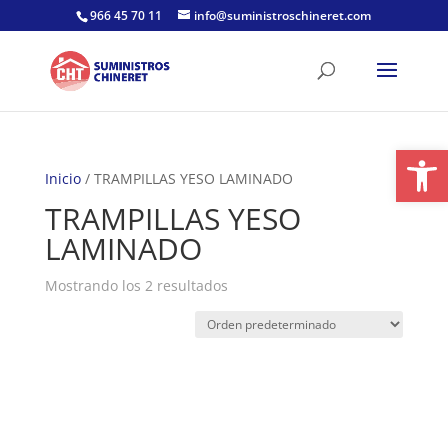
Skip
966 45 70 11
info@suministroschineret.com
to
content
Abrir
Inicio
/ TRAMPILLAS YESO LAMINADO
TRAMPILLAS YESO
LAMINADO
Mostrando los 2 resultados