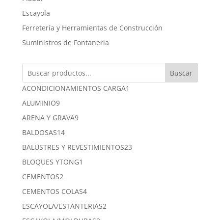
Escayola
Ferretería y Herramientas de Construcción
Suministros de Fontanería
Buscar
1
ACONDICIONAMIENTOS CARGA
1
producto
9
ALUMINIO
9
productos
9
ARENA Y GRAVA
9
productos
14
BALDOSAS
14
productos
23
BALUSTRES Y REVESTIMIENTOS
23
productos
1
BLOQUES YTONG
1
producto
2
CEMENTOS
2
productos
4
CEMENTOS COLAS
4
productos
2
ESCAYOLA/ESTANTERIAS
2
productos