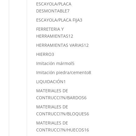
productos
ESCAYOLA/PLACA
7
DESMONTABLE
7
productos
3
ESCAYOLA/PLACA FIJA
3
productos
FERRETERIA Y
12
HERRAMIENTAS
12
productos
12
HERRAMIENTAS VARIAS
12
productos
3
HIERRO
3
productos
5
Imitación mármol
5
productos
8
Imitación piedra/cemento
8
productos
1
LIQUIDACIÓN
1
producto
MATERIALES DE
6
CONTRUCCI?N/BARDOS
6
productos
MATERIALES DE
6
CONTRUCCI?N/BLOQUES
6
productos
MATERIALES DE
16
CONTRUCCI?N/HUECOS
16