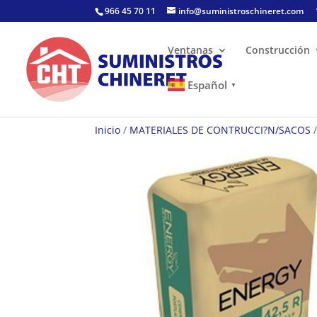
Skip
966 45 70 11
info@suministroschineret.com
to
content
Ventanas
Construcción
Español
▼
Inicio
/
MATERIALES DE CONTRUCCI?N/SACOS
/