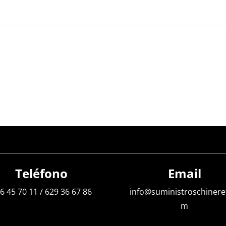
Teléfono
Email
6 45 70 11
/
629 36 67 86
info@suministroschinere
m