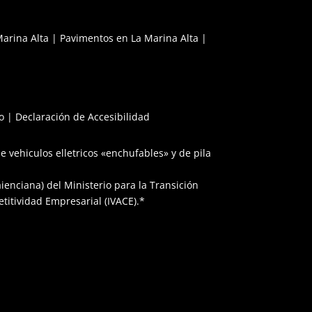
o
g
r
o
r
k
a
Marina Alta
|
Pavimentos en La Marina Alta
|
m
o
|
Declaración de Accesibilidad
e vehiculos elletricos «enchufables» y de pila
enciana) del Ministerio para la Transición
etitividad Empresarial (IVACE).*