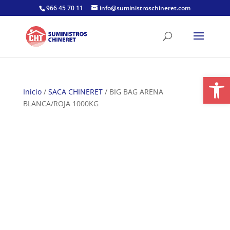
Skip
966 45 70 11
info@suministroschineret.com
to
content
Abrir
Inicio
/
SACA CHINERET
/ BIG BAG ARENA
BLANCA/ROJA 1000KG