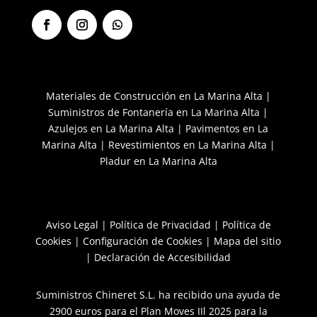
F
I
S
a
n
e
c
s
g
e
t
u
b
a
i
Materiales de Construcción en La Marina Alta
|
o
g
r
Suministros de Fontanería en La Marina Alta
|
o
r
k
a
Azulejos en La Marina Alta
|
Pavimentos en La
m
Marina Alta
|
Revestimientos en La Marina Alta
|
Pladur en La Marina Alta
Aviso Legal
|
Política de Privacidad
|
Política de
Cookies
|
Configuración de Cookies
|
Mapa del sitio
|
Declaración de Accesibilidad
Suministros Chineret S.L. ha recibido una ayuda de
2900 euros para el Plan Moves IIl 2025 para la