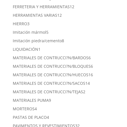
productos
12
FERRETERIA Y HERRAMIENTAS
12
productos
12
HERRAMIENTAS VARIAS
12
productos
3
HIERRO
3
productos
5
Imitación mármol
5
productos
8
Imitación piedra/cemento
8
productos
1
LIQUIDACIÓN
1
producto
6
MATERIALES DE CONTRUCCI?N/BARDOS
6
productos
6
MATERIALES DE CONTRUCCI?N/BLOQUES
6
productos
16
MATERIALES DE CONTRUCCI?N/HUECOS
16
productos
14
MATERIALES DE CONTRUCCI?N/SACOS
14
productos
2
MATERIALES DE CONTRUCCI?N/TEJAS
2
productos
9
MATERIALES PUMA
9
productos
4
MORTEROS
4
productos
4
PASTAS DE PLACO
4
productos
32
PAVIMENTOS Y REVESTIMIENTOS
32