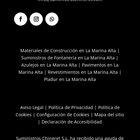
F
I
S
a
n
e
c
s
g
e
t
u
b
a
i
Materiales de Construcción en La Marina Alta
|
o
g
r
Suministros de Fontanería en La Marina Alta
|
o
r
k
a
Azulejos en La Marina Alta
|
Pavimentos en La
m
Marina Alta
|
Revestimientos en La Marina Alta
|
Pladur en La Marina Alta
Aviso Legal
|
Política de Privacidad
|
Política de
Cookies
|
Configuración de Cookies
|
Mapa del sitio
|
Declaración de Accesibilidad
Suministros Chineret S.L. ha recibido una ayuda de