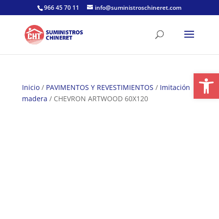
Skip
966 45 70 11
info@suministroschineret.com
to
content
Abrir
Inicio
/
PAVIMENTOS Y REVESTIMIENTOS
/
Imitación
madera
/ CHEVRON ARTWOOD 60X120