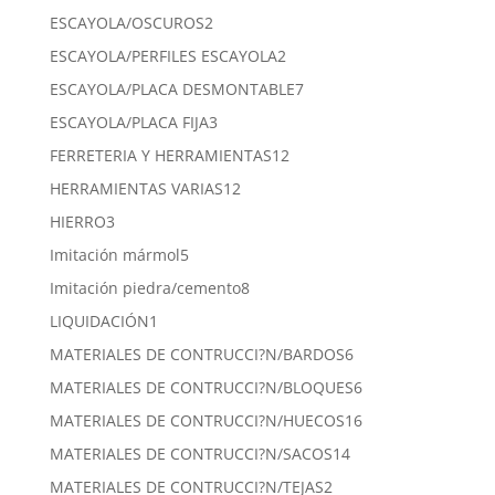
productos
2
ESCAYOLA/OSCUROS
2
productos
2
ESCAYOLA/PERFILES ESCAYOLA
2
productos
7
ESCAYOLA/PLACA DESMONTABLE
7
productos
3
ESCAYOLA/PLACA FIJA
3
productos
12
FERRETERIA Y HERRAMIENTAS
12
productos
12
HERRAMIENTAS VARIAS
12
productos
3
HIERRO
3
productos
5
Imitación mármol
5
productos
8
Imitación piedra/cemento
8
productos
1
LIQUIDACIÓN
1
producto
6
MATERIALES DE CONTRUCCI?N/BARDOS
6
productos
6
MATERIALES DE CONTRUCCI?N/BLOQUES
6
productos
16
MATERIALES DE CONTRUCCI?N/HUECOS
16
productos
14
MATERIALES DE CONTRUCCI?N/SACOS
14
productos
2
MATERIALES DE CONTRUCCI?N/TEJAS
2