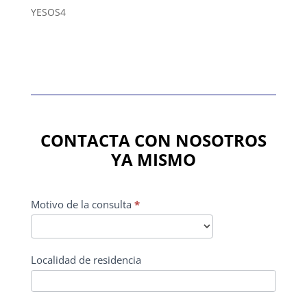
producto
4
YESOS
4
productos
CONTACTA CON NOSOTROS
YA MISMO
CONTACTO
Motivo de la consulta
*
PRINCIPAL
Localidad de residencia