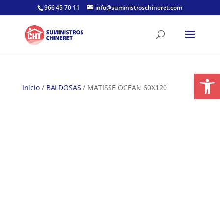
Skip
966 45 70 11
info@suministroschineret.com
to
content
Abrir
Inicio
/
BALDOSAS
/ MATISSE OCEAN 60X120