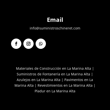
Email
info@suministroschineret.com
F
I
S
a
n
e
c
s
g
e
t
u
b
a
i
Materiales de Construcción en La Marina Alta
|
o
g
r
Suministros de Fontanería en La Marina Alta
|
o
r
k
a
Azulejos en La Marina Alta
|
Pavimentos en La
m
Marina Alta
|
Revestimientos en La Marina Alta
|
Pladur en La Marina Alta