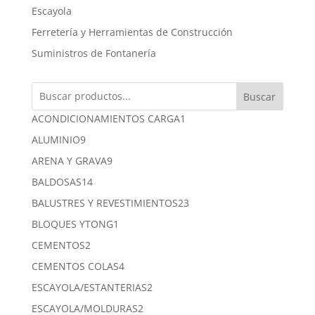
Escayola
Ferretería y Herramientas de Construcción
Suministros de Fontanería
Buscar
1
ACONDICIONAMIENTOS CARGA
1
producto
9
ALUMINIO
9
productos
9
ARENA Y GRAVA
9
productos
14
BALDOSAS
14
productos
23
BALUSTRES Y REVESTIMIENTOS
23
productos
1
BLOQUES YTONG
1
producto
2
CEMENTOS
2
productos
4
CEMENTOS COLAS
4
productos
2
ESCAYOLA/ESTANTERIAS
2
productos
2
ESCAYOLA/MOLDURAS
2