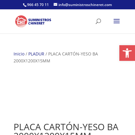
Skip
966 45 70 11
info@suministroschineret.com
to
content
Abrir
Inicio
/
PLADUR
/ PLACA CARTÓN-YESO BA
2000X1200X15MM
PLACA CARTÓN-YESO BA