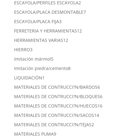
productos
2
ESCAYOLA/PERFILES ESCAYOLA
2
productos
7
ESCAYOLA/PLACA DESMONTABLE
7
productos
3
ESCAYOLA/PLACA FIJA
3
productos
12
FERRETERIA Y HERRAMIENTAS
12
productos
12
HERRAMIENTAS VARIAS
12
productos
3
HIERRO
3
productos
5
Imitación mármol
5
productos
8
Imitación piedra/cemento
8
productos
1
LIQUIDACIÓN
1
producto
6
MATERIALES DE CONTRUCCI?N/BARDOS
6
productos
6
MATERIALES DE CONTRUCCI?N/BLOQUES
6
productos
16
MATERIALES DE CONTRUCCI?N/HUECOS
16
productos
14
MATERIALES DE CONTRUCCI?N/SACOS
14
productos
2
MATERIALES DE CONTRUCCI?N/TEJAS
2
productos
9
MATERIALES PUMA
9