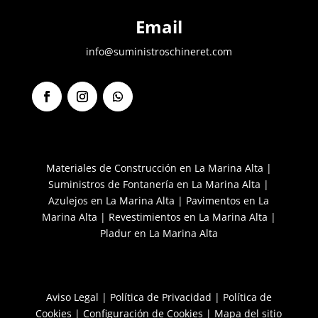
Email
info@suministroschineret.com
F
I
S
a
n
e
c
s
g
e
t
u
b
a
i
Materiales de Construcción en La Marina Alta
|
o
g
r
Suministros de Fontanería en La Marina Alta
|
o
r
k
a
Azulejos en La Marina Alta
|
Pavimentos en La
m
Marina Alta
|
Revestimientos en La Marina Alta
|
Pladur en La Marina Alta
Aviso Legal
|
Política de Privacidad
|
Política de
Cookies
|
Configuración de Cookies
|
Mapa del sitio