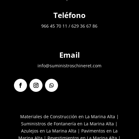
Teléfono
966 45 70 11
/
629 36 67 86
Email
info@suministroschineret.com
F
I
S
a
n
e
c
s
g
e
t
u
b
a
i
Materiales de Construcción en La Marina Alta
|
o
g
r
Suministros de Fontanería en La Marina Alta
|
o
r
k
a
Azulejos en La Marina Alta
|
Pavimentos en La
m
Marina Alta
|
Revestimientos en La Marina Alta
|