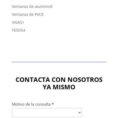
productos
9
Ventanas de aluminio
9
productos
8
Ventanas de PVC
8
productos
1
VIGAS
1
producto
4
YESOS
4
productos
CONTACTA CON NOSOTROS
YA MISMO
CONTACTO
Motivo de la consulta
*
PRINCIPAL