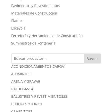
Pavimentos y Revestimientos
Materiales de Construcción
Pladur
Escayola
Ferretería y Herramientas de Construcción
Suministros de Fontanería
Buscar
1
ACONDICIONAMIENTOS CARGA
1
producto
9
ALUMINIO
9
productos
9
ARENA Y GRAVA
9
productos
14
BALDOSAS
14
productos
23
BALUSTRES Y REVESTIMIENTOS
23
productos
1
BLOQUES YTONG
1
producto
2
CEMENTOS
2