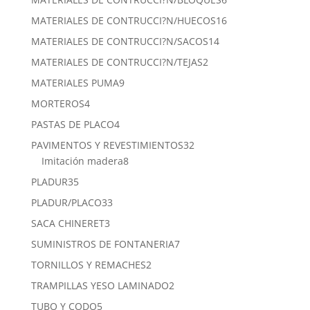
productos
16
MATERIALES DE CONTRUCCI?N/HUECOS
16
productos
14
MATERIALES DE CONTRUCCI?N/SACOS
14
productos
2
MATERIALES DE CONTRUCCI?N/TEJAS
2
productos
9
MATERIALES PUMA
9
productos
4
MORTEROS
4
productos
4
PASTAS DE PLACO
4
productos
32
PAVIMENTOS Y REVESTIMIENTOS
32
8
productos
Imitación madera
8
productos
35
PLADUR
35
productos
33
PLADUR/PLACO
33
productos
3
SACA CHINERET
3
productos
7
SUMINISTROS DE FONTANERIA
7
productos
2
TORNILLOS Y REMACHES
2
productos
2
TRAMPILLAS YESO LAMINADO
2
productos
5
TUBO Y CODO
5