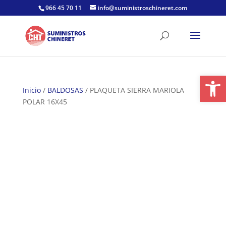
Skip
966 45 70 11
info@suministroschineret.com
to
content
Abrir
Inicio
/
BALDOSAS
/ PLAQUETA SIERRA MARIOLA
POLAR 16X45